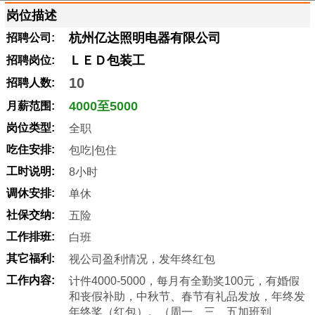
岗位描述
杭州亿达照明电器有限公司
招聘公司:
ＬＥＤ包装工
招聘岗位:
10
招聘人数:
4000至5000
月薪范围:
岗位类型:
全职
吃住安排:
包吃|包住
工时说明:
8小时
调休安排:
单休
社保交纳:
五险
工作排班:
白班
其它福利:
视公司盈利情况，发年终红包
工作内容:
计件4000-5000，每月有全勤奖100元，有婚假
和丧假补助，中秋节、春节有礼品发放，年终发
年终奖（红包）。（周一、三、五加班到