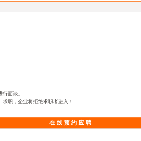
进行面谈。
、求职，企业将拒绝求职者进入！
在 线 预 约 应 聘