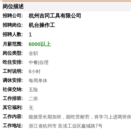
岗位描述
杭州吉冈工具有限公司
招聘公司:
机台操作工
招聘岗位:
1
招聘人数:
6000以上
月薪范围:
岗位类型:
全职
吃住安排:
中餐|自理
工时说明:
8小时
调休安排:
每周单休
社保交纳:
五险
工作排班:
二班
其它福利:
无
工作内容:
能接受长期加班，能吃苦耐劳，肯学习上进两班倒 8:00-
工作地址:
浙江省杭州市 良渚工业区鑫城路7号