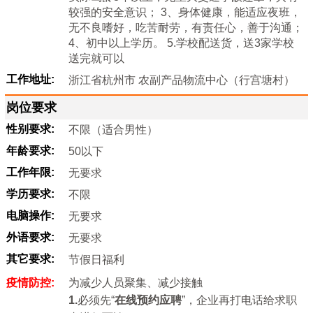
较强的安全意识； 3、身体健康，能适应夜班，
无不良嗜好，吃苦耐劳，有责任心，善于沟通；
4、初中以上学历。 5.学校配送货，送3家学校
送完就可以
工作地址:
浙江省杭州市 农副产品物流中心（行宫塘村）
岗位要求
性别要求:
不限（适合男性）
年龄要求:
50以下
工作年限:
无要求
学历要求:
不限
电脑操作:
无要求
外语要求:
无要求
其它要求:
节假日福利
疫情防控:
为减少人员聚集、减少接触
1.
必须先“
在线预约应聘
”，企业再打电话给求职